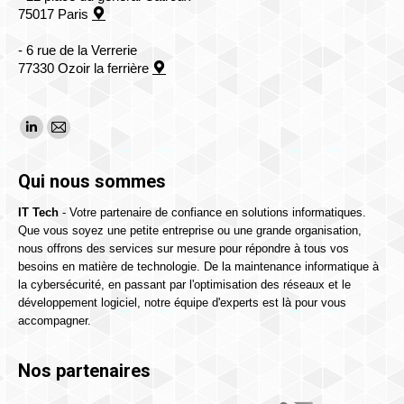
75017 Paris
- 6 rue de la Verrerie
77330 Ozoir la ferrière
Trouvez nous sur :
La
La
page
page
Qui nous sommes
LinkedIn
E-
s'ouvre
mail
IT Tech
- Votre partenaire de confiance en solutions informatiques.
Que vous soyez une petite entreprise ou une grande organisation,
dans
s'ouvre
nous offrons des services sur mesure pour répondre à tous vos
une
dans
besoins en matière de technologie. De la maintenance informatique à
nouvelle
une
la cybersécurité, en passant par l'optimisation des réseaux et le
fenêtre
nouvelle
développement logiciel, notre équipe d'experts est là pour vous
accompagner.
fenêtre
Nos partenaires