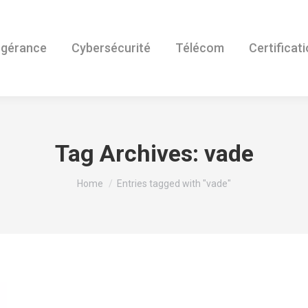
ogérance
Cybersécurité
Télécom
Certificat
Tag Archives:
vade
You are here:
Home
Entries tagged with "vade"