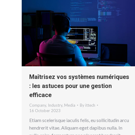
Maîtrisez vos systèmes numériques
: les astuces pour une gestion
efficace
Company
,
Industry
,
Media
By
ittech
16 October 2023
Etiam scelerisque iaculis felis, eu sollicitudin arcu
hendrerit vitae. Aliquam eget dapibus nulla. In