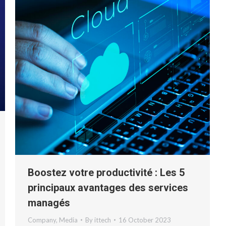
Boostez votre productivité : Les 5
principaux avantages des services
managés
Company
,
Media
By
ittech
16 October 2023