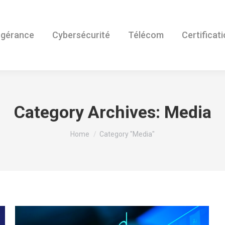
ogérance
Cybersécurité
Télécom
Certificat
Category Archives:
Media
You are here:
Home
Category "Media"