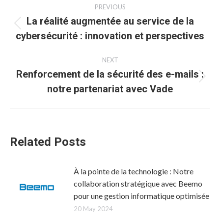
Post
PREVIOUS
navigation
La réalité augmentée au service de la
Previous
cybersécurité : innovation et perspectives
post:
NEXT
Renforcement de la sécurité des e-mails :
Next
notre partenariat avec Vade
post:
Related Posts
À la pointe de la technologie : Notre
collaboration stratégique avec Beemo
pour une gestion informatique optimisée
20 May 2024