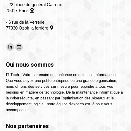
- 22 place du général Catroux
75017 Paris
- 6 rue de la Verrerie
77330 Ozoir la ferrière
Trouvez nous sur :
La
La
page
page
Qui nous sommes
LinkedIn
E-
s'ouvre
mail
IT Tech
- Votre partenaire de confiance en solutions informatiques.
Que vous soyez une petite entreprise ou une grande organisation,
dans
s'ouvre
nous offrons des services sur mesure pour répondre à tous vos
une
dans
besoins en matière de technologie. De la maintenance informatique à
nouvelle
une
la cybersécurité, en passant par l'optimisation des réseaux et le
fenêtre
nouvelle
développement logiciel, notre équipe d'experts est là pour vous
accompagner.
fenêtre
Nos partenaires