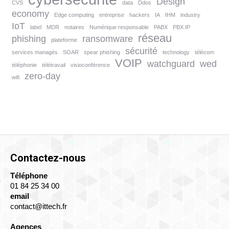
Design
CVS
data
Ddos
economy
Edge computing
entreprise
hackers
IA
IHM
industry
IoT
label
MDR
notaires
Numérique responsable
PABX
PBX IP
réseau
phishing
ransomware
plateforme
sécurité
services managés
SOAR
spear phishing
technology
télécom
VOIP
watchguard
wed
téléphonie
télétravail
visioconférence
zero-day
wifi
Contactez-nous
Téléphone
01 84 25 34 00
email
contact@ittech.fr
Agences