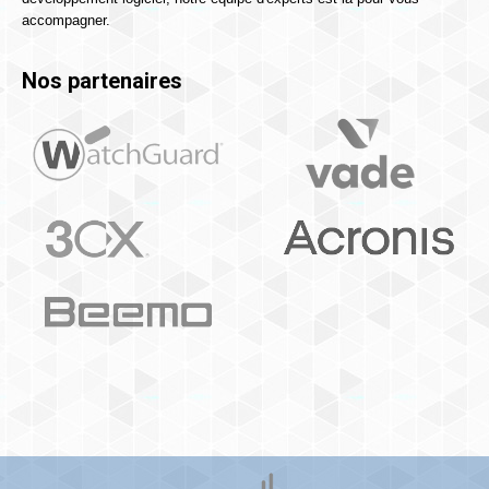
accompagner.
fenêtre
Nos partenaires