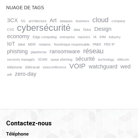
NUAGE DE TAGS
cloud
3CX
Art
5G
architecture
attaques
business
company
cybersécurité
Design
CVS
data
Ddos
economy
Edge computing
entreprise
hackers
IA
IHM
industry
IoT
label
MDR
notaires
Numérique responsable
PABX
PBX IP
réseau
phishing
ransomware
plateforme
sécurité
services managés
SOAR
spear phishing
technology
télécom
VOIP
watchguard
wed
téléphonie
télétravail
visioconférence
zero-day
wifi
Contactez-nous
Téléphone