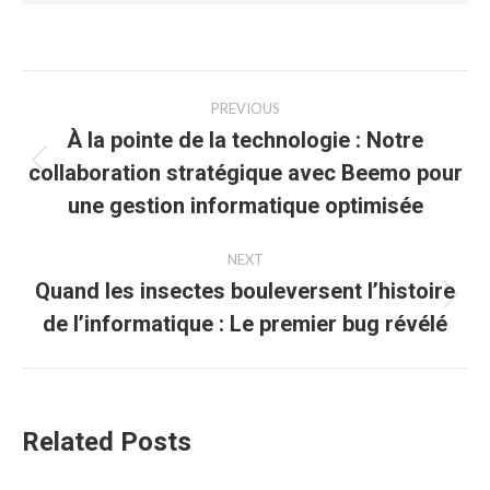
Post
PREVIOUS
navigation
À la pointe de la technologie : Notre
collaboration stratégique avec Beemo pour
Previous
post:
une gestion informatique optimisée
NEXT
Quand les insectes bouleversent l’histoire
Next
de l’informatique : Le premier bug révélé
post:
Related Posts