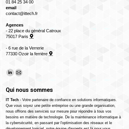
01 84 25 34 00
email
contact@ittech.fr
Agences
- 22 place du général Catroux
75017 Paris
- 6 rue de la Verrerie
77330 Ozoir la ferrière
Trouvez nous sur :
La
La
page
page
Qui nous sommes
LinkedIn
E-
s'ouvre
mail
IT Tech
- Votre partenaire de confiance en solutions informatiques.
Que vous soyez une petite entreprise ou une grande organisation,
dans
s'ouvre
nous offrons des services sur mesure pour répondre à tous vos
une
dans
besoins en matière de technologie. De la maintenance informatique à
nouvelle
une
la cybersécurité, en passant par l'optimisation des réseaux et le
fenêtre
nouvelle
développement logiciel, notre équipe d'experts est là pour vous