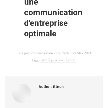
une
communication
d'entreprise
optimale
Category:
communication
By
ittech
21 May 2024
Tags:
3CX
plateforme
VOIP
Author:
ittech