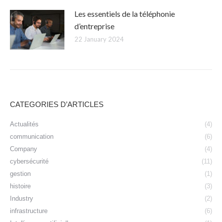
Les essentiels de la téléphonie
d’entreprise
22 January 2024
CATEGORIES D’ARTICLES
Actualités
(4)
communication
(6)
Company
(4)
cybersécurité
(11)
gestion
(1)
histoire
(3)
Industry
(2)
infrastructure
(6)